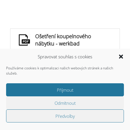
Ošetření koupelnového
nábytku - werkbad
application-pdf | 167 KB
Spravovat souhlas s cookies
Používáme cookies k optimalizaci našich webových stránek a našich
služeb.
service@werkbad.com | + 420 775 010 189
Příjmout
Ochrana osobních údajů
|
Zásady cookies
Odmítnout
Předvolby